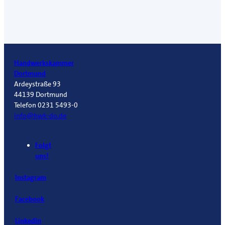
Handwerkskammer
Dortmund
Ardeystraße 93
44139 Dortmund
Telefon 0231 5493-0
info@hwk-do.de
Folgt
uns!
Instagram
Facebook
Linkedin