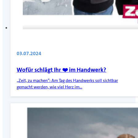
03.07.2024
Wofür schlägt Ihr ❤️ im Handwerk?
„Zeit, zu machen“: Am Tag des Handwerks soll sichtbar
gemacht werden, wie viel Herz im…