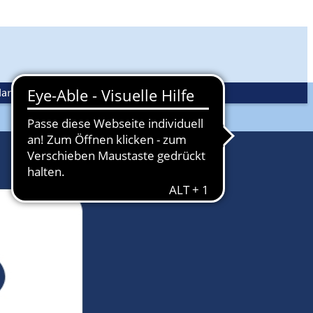
andwerkspolitik
Ehrenamt