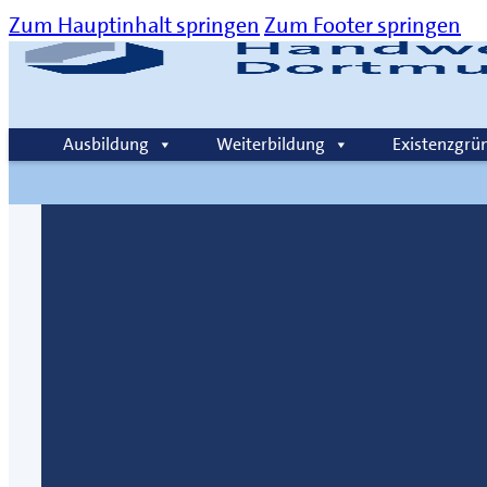
Zum Hauptinhalt springen
Zum Footer springen
Über uns
Kommunikation
Karriere
Kontakt
Ausbildung
Weiterbildung
Existenzgrü
Suche