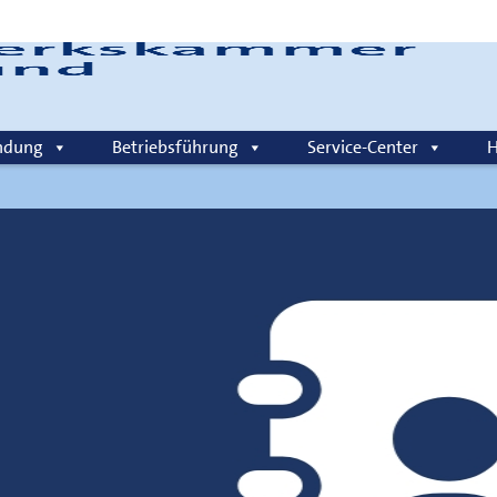
Login
ndung
Betriebsführung
Service-Center
H