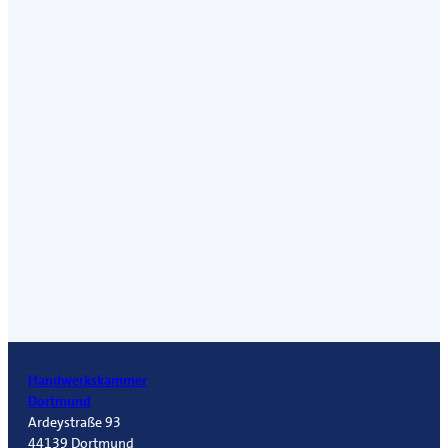
Handwerkskammer
Dortmund
Ardeystraße 93
44139 Dortmund