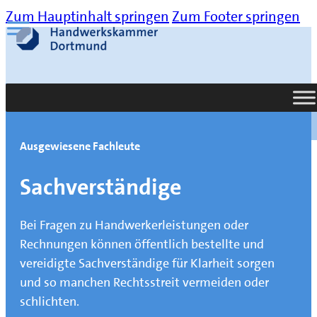
Zum Hauptinhalt springen
Zum Footer springen
Suche
Ausgewiesene Fachleute
Sachverständige
Bei Fragen zu Handwerkerleistungen oder
Rechnungen können öffentlich bestellte und
vereidigte Sachverständige für Klarheit sorgen
und so manchen Rechtsstreit vermeiden oder
schlichten.