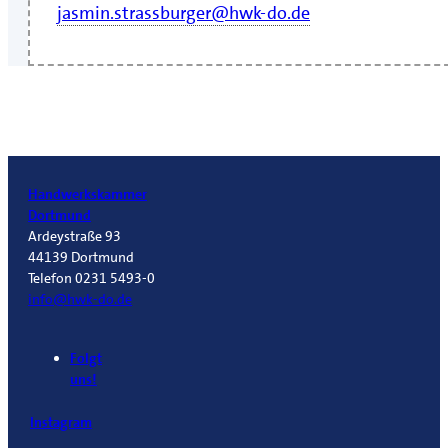
jasmin.strassburger@hwk-do.de
Handwerkskammer
Dortmund
Ardeystraße 93
44139 Dortmund
Telefon 0231 5493-0
info@hwk-do.de
Folgt
uns!
Instagram