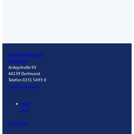
Handwerkskammer
Dortmund
Ardeystraße 93
44139 Dortmund
Telefon 0231 5493-0
info@hwk-do.de
Folgt
uns!
Instagram