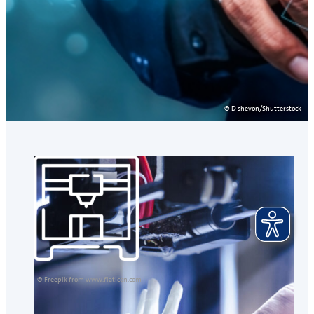
© D shevon/Shutterstock
© Freepik from www.flaticon.com