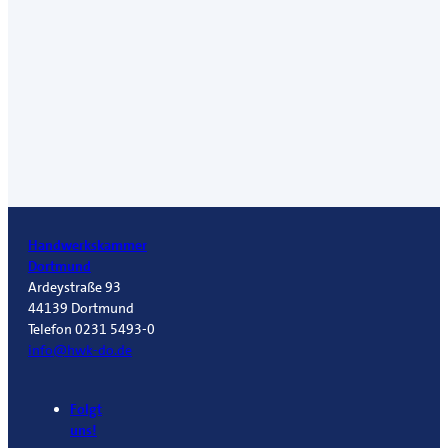
Handwerkskammer
Dortmund
Ardeystraße 93
44139 Dortmund
Telefon 0231 5493-0
info@hwk-do.de
Folgt
uns!