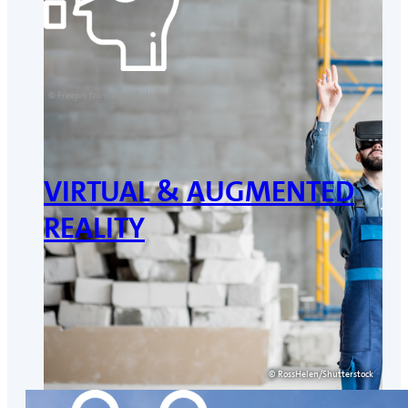
© Freepik from www.flaticon.com
VIRTUAL & AUGMENTED
REALITY
© RossHelen/Shutterstock