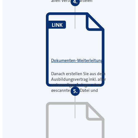
allen Vertragsparteien
4.
unterschreiben (Trotz
zunehmender Digitalisierung
ist eine Unterschrift nach wie
vor gesetzliches Erfordernis).
LINK
Dokumenten-Weiterleitung
Danach erstellen Sie aus dem
Ausbildungsvertrag inkl. aller
notwendiger Anlagen eine
gescannte PDF-Datei und
5.
übermitteln diese an uns per E-
Mail.