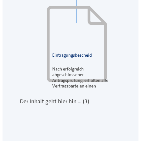
Eintragungsbescheid
Nach erfolgreich
abgeschlossener
Antragsprüfung, erhalten alle
Vertragsparteien einen
Eintragungsbescheid von der
Handwerkskammer Dortmund.
Der Inhalt geht hier hin … (3)
Dieser Bescheid dient
zukünftig als Nachweis über
die Eintragung des
Ausbildungsverhältnisses in
der Lehrlingsrolle.