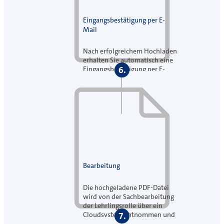
Eingangsbestätigung per E-
Mail
Nach erfolgreichem Hochladen
erhalten Sie automatisch eine
6.
Eingangsbestätigung per E-
Mail. Die Orginalunterlagen
müssen Sie aufbewahren.
Bearbeitung
Die hochgeladene PDF-Datei
wird von der Sachbearbeitung
der Lehrlingsrolle über ein
Cloudsystem entnommen und
7.
digital bearbeitet.