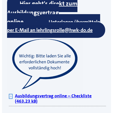
Hier geht's direkt zum
Ausbildungsvertrag
online
Unterlagen übermitteln
per E-Mail an lehrlingsrolle@hwk-do.de
Ausbildungsvertrag online – Checkliste
(463.23 kB)