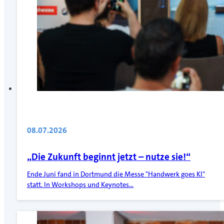
08.07.2026
„Die Zukunft beginnt jetzt – nutze sie!“
Ende Juni fand in Dortmund die Messe "Handwerk goes KI"
statt. In Workshops und Keynotes…