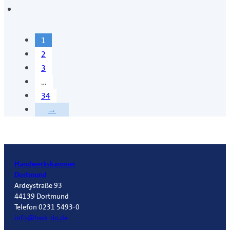
1
2
3
…
34
→
Handwerkskammer
Dortmund
Ardeystraße 93
44139 Dortmund
Telefon 0231 5493-0
info@hwk-do.de