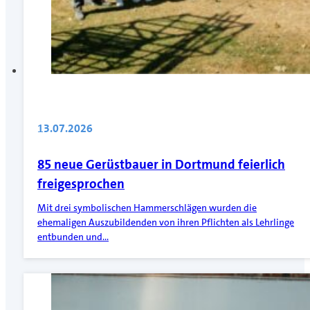
13.07.2026
85 neue Gerüstbauer in Dortmund feierlich
freigesprochen
Mit drei symbolischen Hammerschlägen wurden die
ehemaligen Auszubildenden von ihren Pflichten als Lehrlinge
entbunden und…