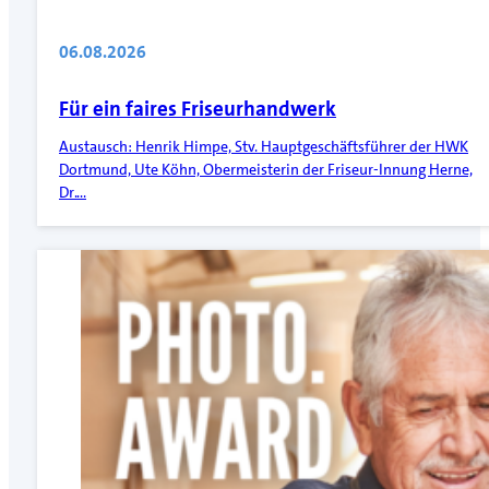
06.08.2026
Für ein faires Friseurhandwerk
Austausch: Henrik Himpe, Stv. Hauptgeschäftsführer der HWK
Dortmund, Ute Köhn, Obermeisterin der Friseur-Innung Herne,
Dr.…