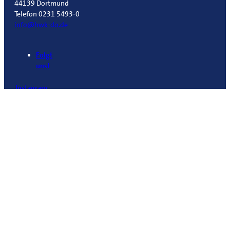
44139 Dortmund
Telefon 0231 5493-0
info@hwk-do.de
Folgt
uns!
Instagram
Facebook
Linkedin
Youtube
Copyright © 2026 Handwerkskammer Dortmund
Impressum
Datenschutzerklärung
Datenschutzinfo DSGVO