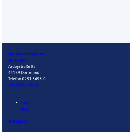
Handwerkskammer
Dortmund
Ardeystraße 93
44139 Dortmund
Telefon 0231 5493-0
info@hwk-do.de
Folgt
uns!
Instagram