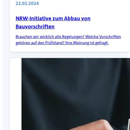
22.02.2024
NRW-Initiative zum Abbau von
Bauvorschriften
Brauchen wir wirklich alle Regelungen? Welche Vorschriften
gehören auf den Prüfstand? Ihre Meinung ist gefragt.