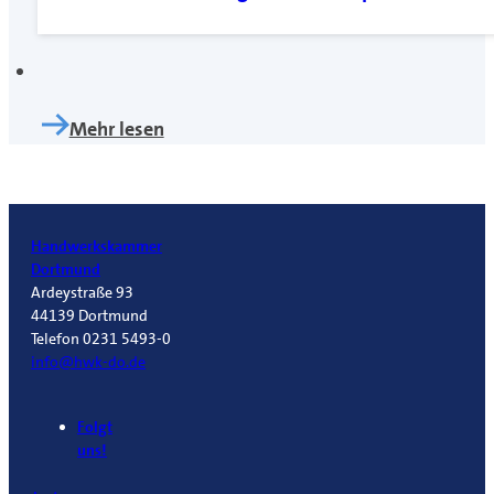
Mehr lesen
Handwerkskammer
Dortmund
Ardeystraße 93
44139 Dortmund
Telefon 0231 5493-0
info@hwk-do.de
Folgt
uns!