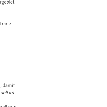
gebiet,
t eine
n
, damit
uell im
uell nur