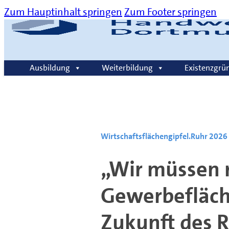
Zum Hauptinhalt springen
Zum Footer springen
Über uns
Kommunikation
Karriere
Kontakt
Ausbildung
Weiterbildung
Existenzgrü
Suche
Wirtschaftsflächengipfel.Ruhr 2026 
„Wir müssen r
Gewerbefläch
Zukunft des 