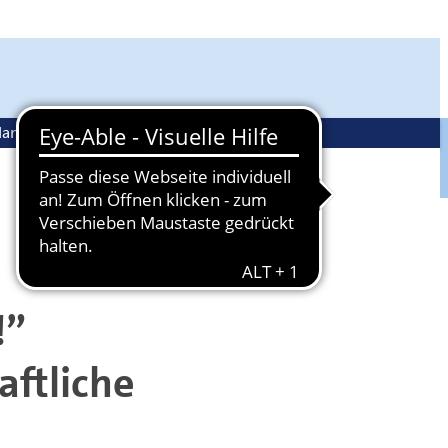
andwerkspolitik
Ehrenamt
!”
ftliche