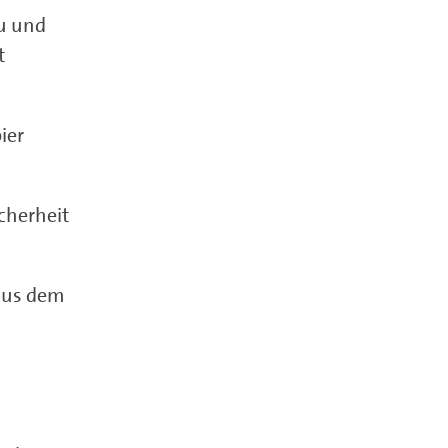
u und
t
ier
cherheit
 aus dem