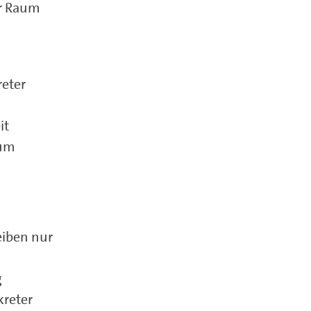
er Raum
reter
it
aum
eiben nur
g
kreter