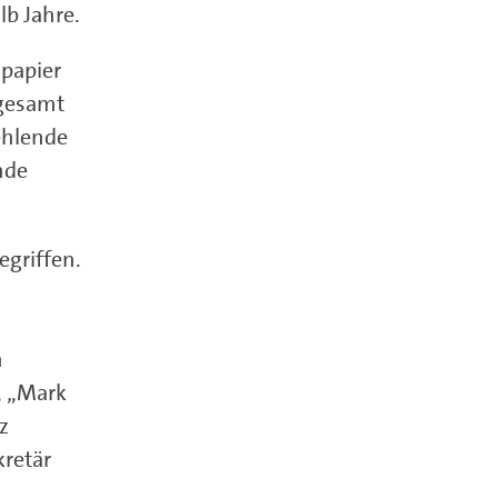
lb Jahre.
spapier
sgesamt
ehlende
nde
egriffen.
n
, „Mark
z
kretär