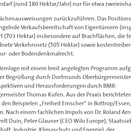
darf (rund 180 Hektar/Jahr) nur für etwa zweieinha
 Flächenausweisungen zurückzuführen. Das Position
ngelnde Verkaufsbereitschaft von Eigentümern (in
f (703 Hektar) insbesondere auf Brachflächen, die f
nete Verkehrsnetz (505 Hektar) sowie kostentreibe
tur- oder Bodendenkmalrecht.
blemlage mit einem breit angelegten Programm aufg
 der Begrüßung durch Dortmunds Oberbürgermeister
erspektiven und Herausforderungen durch BMR-
rmeister Thomas Kufen. Aus der Praxis berichtete
 den Beispielen „Freiheit Emscher“ in Bottrop/Essen
n. Nach einem fachlichen Impuls von Dr. Roland Arn
lt Duin, Peter Glauner (CEO Wilo Europe), Staatsse
haft, Industrie, Klimaschutz und Energie), der