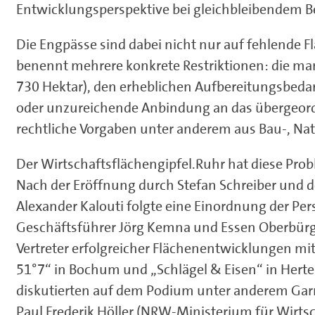
Entwicklungsperspektive bei gleichbleibendem Be
Die Engpässe sind dabei nicht nur auf fehlende
benennt mehrere konkrete Restriktionen: die ma
730 Hektar), den erheblichen Aufbereitungsbedar
oder unzureichende Anbindung an das übergeord
rechtliche Vorgaben unter anderem aus Bau-, Na
Der Wirtschaftsflächengipfel.Ruhr hat diese Pro
Nach der Eröffnung durch Stefan Schreiber und
Alexander Kalouti folgte eine Einordnung der P
Geschäftsführer Jörg Kemna und Essen Oberbürge
Vertreter erfolgreicher Flächenentwicklungen mit
51°7“ in Bochum und „Schlägel & Eisen“ in Herte
diskutierten auf dem Podium unter anderem Garre
Paul Frederik Höller (NRW-Ministerium für Wirtsc