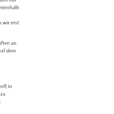
eieinhalb
 wir erst
ften an
 auf dem
nft in
 zu
u