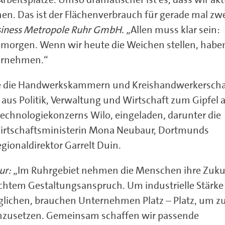
nen. Das ist der Flächenverbrauch für gerade mal zw
siness Metropole Ruhr GmbH.
„Allen muss klar sein:
 morgen. Wenn wir heute die Weichen stellen, haben
ternehmen.“
wie die Handwerkskammern und Kreishandwerkerscha
 aus Politik, Verwaltung und Wirtschaft zum Gipfel
technologiekonzerns Wilo, eingeladen, darunter die
Wirtschaftsministerin Mona Neubaur, Dortmunds
ionaldirektor Garrelt Duin.
ur:
„Im Ruhrgebiet nehmen die Menschen ihre Zuku
chtem Gestaltungsanspruch. Um industrielle Stärke
lichen, brauchen Unternehmen Platz – Platz, um z
umzusetzen. Gemeinsam schaffen wir passende