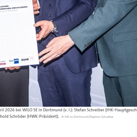
 2026 bei WILO SE in Dortmund (v. l.): Stefan Schreiber (IHK-Hauptgeschä
thold Schröder (HWK-Präsident).
© IHK zu Dortmund/Stephan Schuetze