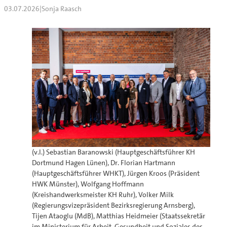
03.07.2026
|
Sonja Raasch
(v.l.) Sebastian Baranowski (Hauptgeschäftsführer KH
Dortmund Hagen Lünen), Dr. Florian Hartmann
(Hauptgeschäftsführer WHKT), Jürgen Kroos (Präsident
HWK Münster), Wolfgang Hoffmann
(Kreishandwerksmeister KH Ruhr), Volker Milk
(Regierungsvizepräsident Bezirksregierung Arnsberg),
Tijen Ataoglu (MdB), Matthias Heidmeier (Staatssekretär
im Ministerium für Arbeit, Gesundheit und Soziales des