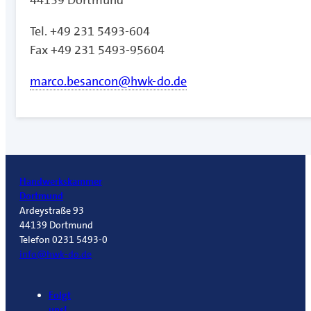
Tel. +49 231 5493-604
Fax +49 231 5493-95604
marco.besancon@hwk-do.de
Handwerkskammer
Dortmund
Ardeystraße 93
44139 Dortmund
Telefon 0231 5493-0
info@hwk-do.de
Folgt
uns!