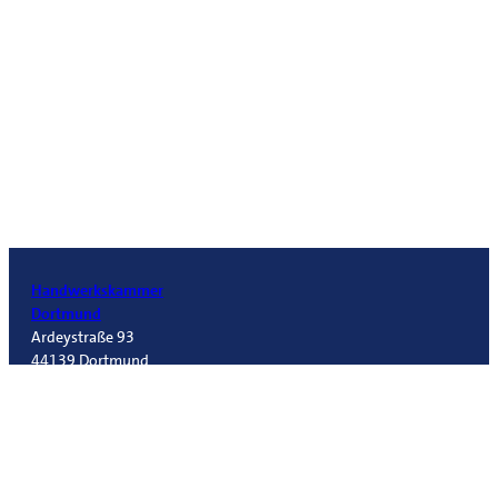
Handwerkskammer
Dortmund
Ardeystraße 93
44139 Dortmund
Telefon 0231 5493-0
info@hwk-do.de
Folgt
uns!