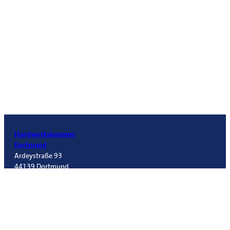
Handwerkskammer
Dortmund
Ardeystraße 93
44139 Dortmund
Telefon 0231 5493-0
info@hwk-do.de
Folgt
uns!