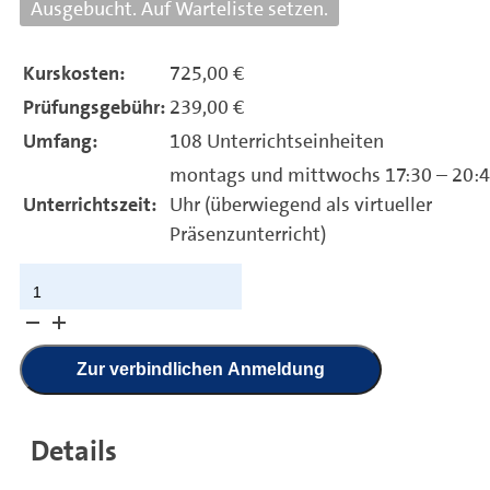
Ausgebucht. Auf Warteliste setzen.
Kurskosten:
725,00 €
Prüfungsgebühr:
239,00 €
Umfang:
108 Unterrichtseinheiten
montags und mittwochs 17:30 – 20:
Unterrichtszeit:
Uhr (überwiegend als virtueller
Präsenzunterricht)
Ausbildung
der
Ausbilder
nach
Zur verbindlichen Anmeldung
der
AEVO
Details
Teilzeit
Menge