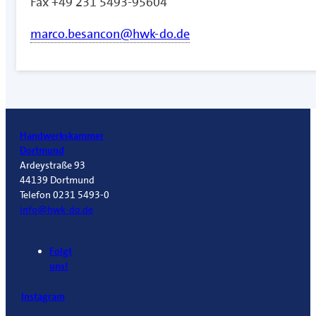
Fax +49 231 5493-95604
marco.besancon@hwk-do.de
Handwerkskammer
Dortmund
Ardeystraße 93
44139 Dortmund
Telefon 0231 5493-0
info@hwk-do.de
Folgt
uns!
Instagram