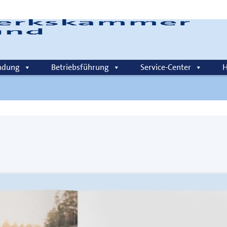
Login
ndung
Betriebsführung
Service-Center
H