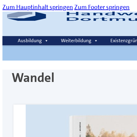
Zum Hauptinhalt springen
Zum Footer springen
Über uns
Kommunikation
Karriere
Kontakt
Ausbildung
Weiterbildung
Existenzgrü
Suche
Wandel