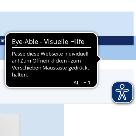
andwerkspolitik
Ehrenamt