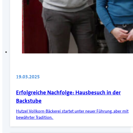
19.03.2025
Erfolgreiche Nachfolge: Hausbesuch in der
Backstube
Hutzel Vollkorn-Bäckerei startet unter neuer Führung, aber mit
bewährter Tradition.