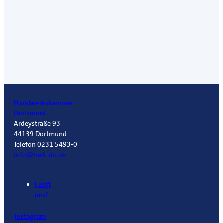
Handwerkskammer
Dortmund
Ardeystraße 93
44139 Dortmund
Telefon 0231 5493-0
info@hwk-do.de
Folgt
uns!
Instagram