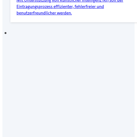
Mit Unterstützung von Künstlicher Intelligenz (KI) soll der
Eintragungsprozess effizienter, fehlerfreier und
benutzerfreundlicher werden.