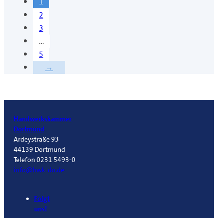
1
2
3
…
5
→
Handwerkskammer
Dortmund
Ardeystraße 93
44139 Dortmund
Telefon 0231 5493-0
info@hwk-do.de
Folgt
uns!