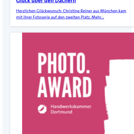
Glück über den Dächern
Herzlichen Glückwunsch: Christine Reiner aus München kam
mit ihrer Fotoserie auf den zweiten Platz. Mehr…