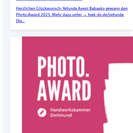
Herzlichen Glückwunsch: Yetunde Ayeni Babaeko gewann den
Photo.Award 2025. Mehr dazu unter → hwk-do.de/yetunde
Die…