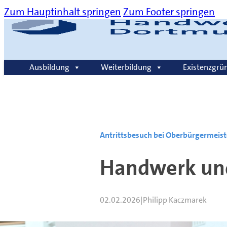
Zum Hauptinhalt springen
Zum Footer springen
Über uns
Kommunikation
Karriere
Kontakt
Ausbildung
Weiterbildung
Existenzgrü
Suche
Antrittsbesuch bei Oberbürgermeist
Handwerk und
02.02.2026
|
Philipp Kaczmarek