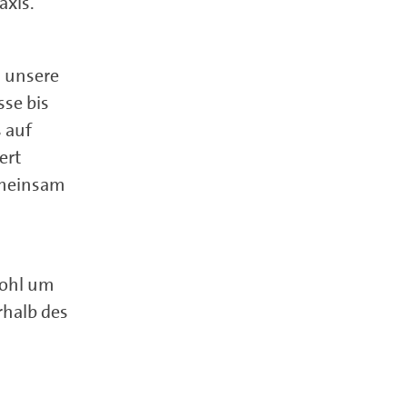
axis.
 unsere
sse bis
 auf
ert
emeinsam
wohl um
rhalb des