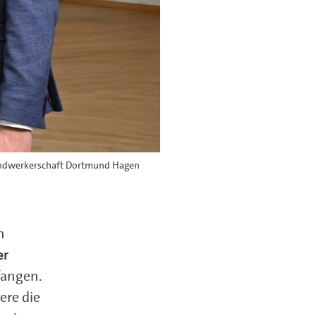
handwerkerschaft Dortmund Hagen
n
er
angen.
ere die