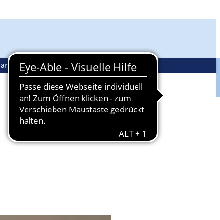
andwerkspolitik
Ehrenamt