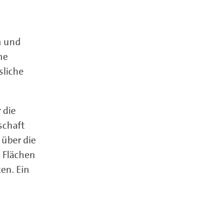
n und
he
sliche
 die
schaft
 über die
 Flächen
en. Ein