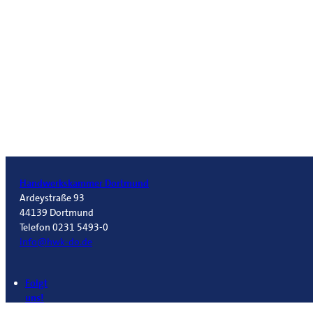
Handwerkskammer Dortmund
Ardeystraße 93
44139 Dortmund
Telefon 0231 5493-0
info@hwk-do.de
Folgt
uns!