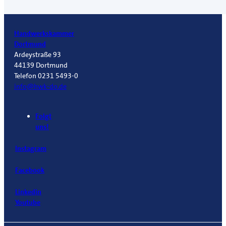
Handwerkskammer
Dortmund
Ardeystraße 93
44139 Dortmund
Telefon 0231 5493-0
info@hwk-do.de
Folgt
uns!
Instagram
Facebook
Linkedin
Youtube