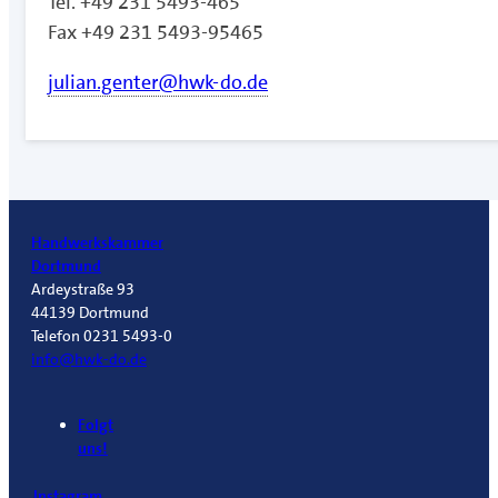
Tel. +49 231 5493-465
Fax +49 231 5493-95465
julian.genter@hwk-do.de
Handwerkskammer
Dortmund
Ardeystraße 93
44139 Dortmund
Telefon 0231 5493-0
info@hwk-do.de
Folgt
uns!
Instagram