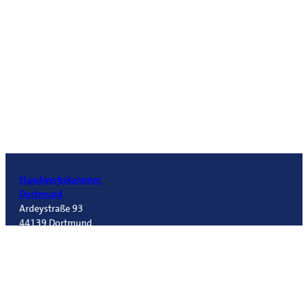
Handwerkskammer
Dortmund
Ardeystraße 93
44139 Dortmund
Telefon 0231 5493-0
info@hwk-do.de
Folgt
uns!