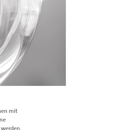
men mit
ine
 werden.