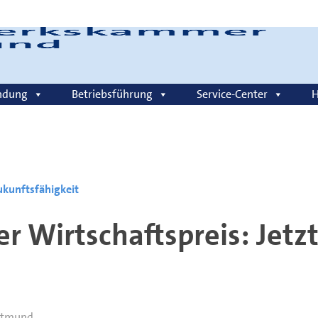
Login
ndung
Betriebsführung
Service-Center
H
Zukunftsfähigkeit
er Wirtschaftspreis: Jetz
rtmund