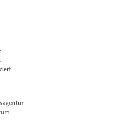
z
:
ziert
sagentur
trum