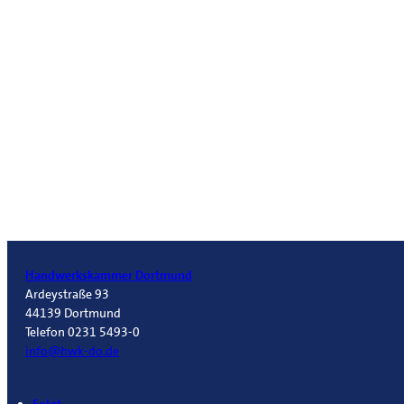
Handwerkskammer Dortmund
Ardeystraße 93
44139 Dortmund
Telefon 0231 5493-0
info@hwk-do.de