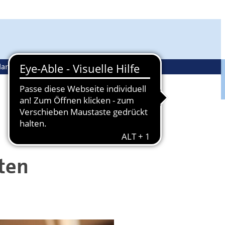
andwerkspolitik
Ehrenamt
lten