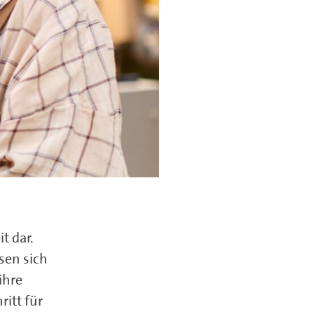
t dar.
sen sich
ihre
itt für