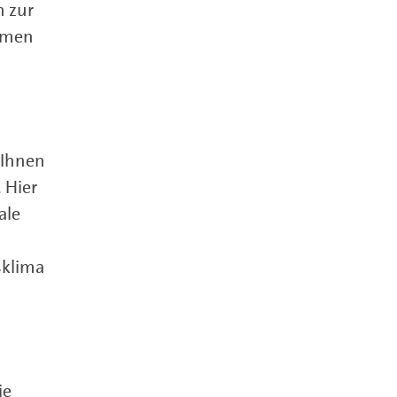
n zur
ehmen
 Ihnen
 Hier
ale
sklima
ie