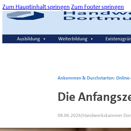
Zum Hauptinhalt springen
Zum Footer springen
Über uns
Kommunikation
Karriere
Kontakt
Ausbildung
Weiterbildung
Existenzgrü
Suche
Ankommen & Durchstarten: Online-
Die Anfangsze
08.06.2026
|
Handwerkskammer Do