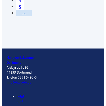
4
5
→
Handwerkskammer
Dortmund
Ardeystraße 93
44139 Dortmund
Telefon 0231 5493-0
info@hwk-do.de
Folgt
uns!