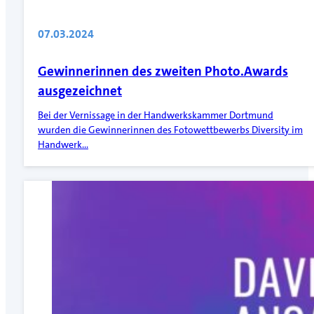
07.03.2024
Gewinnerinnen des zweiten Photo.Awards
ausgezeichnet
Bei der Vernissage in der Handwerkskammer Dortmund
wurden die Gewinnerinnen des Fotowettbewerbs Diversity im
Handwerk…