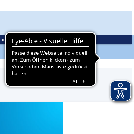
andwerkspolitik
Ehrenamt