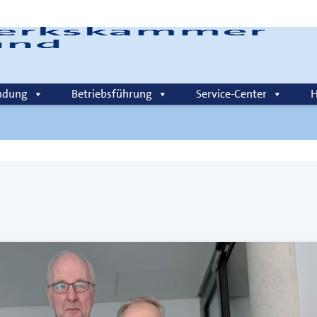
Login
ndung
Betriebsführung
Service-Center
H