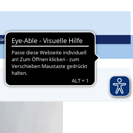
andwerkspolitik
Ehrenamt