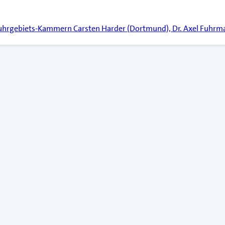
Ruhrgebiets-Kammern Carsten Harder (Dortmund), Dr. Axel Fuhrm