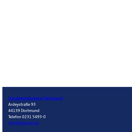
Handwerkskammer Dortmund
Ardeystraße 93
44139 Dortmund
Telefon 0231 5493-0
info@hwk-do.de