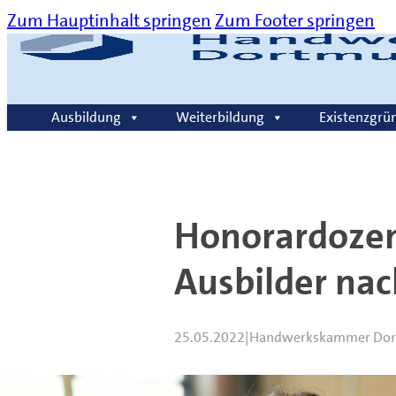
Zum Hauptinhalt springen
Zum Footer springen
Über uns
Kommunikation
Karriere
Kontakt
Ausbildung
Weiterbildung
Existenzgrü
Suche
Honorardozen
Ausbilder na
25.05.2022
|
Handwerkskammer Do