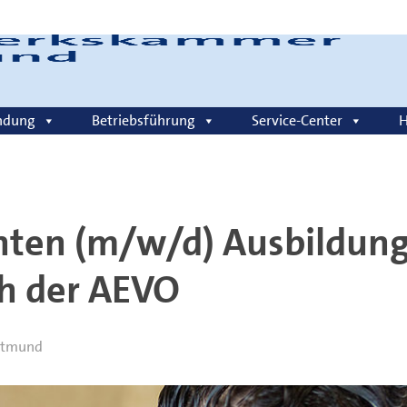
Login
ndung
Betriebsführung
Service-Center
H
ten (m/w/d) Ausbildung
ch der AEVO
rtmund