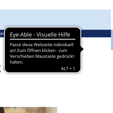
andwerkspolitik
Ehrenamt
 der