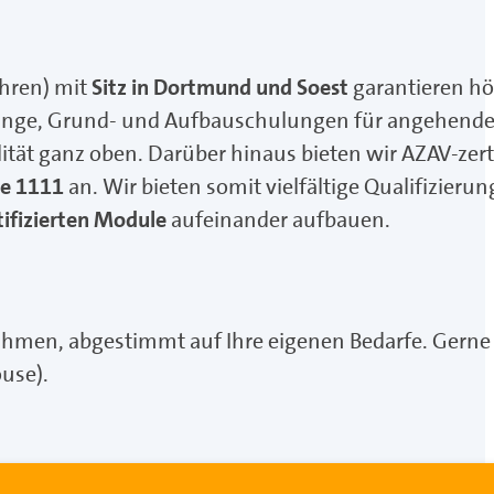
hren) mit
Sitz in Dortmund und Soest
garantieren hö
hrlinge, Grund- und Aufbauschulungen für angehende
ität ganz oben. Darüber hinaus bieten wir AZAV-zer
ie 1111
an. Wir bieten somit vielfältige Qualifizieru
ifizierten Module
aufeinander aufbauen.
hmen, abgestimmt auf Ihre eigenen Bedarfe. Gerne 
use).