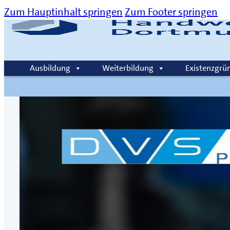
Zum Hauptinhalt springen
Zum Footer springen
Über uns
Kommunikation
Karriere
Kontakt
Ausbildung
Weiterbildung
Existenzgrü
Suche