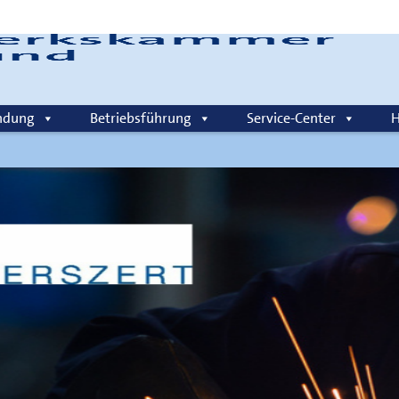
Login
ndung
Betriebsführung
Service-Center
H