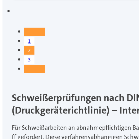
←
1
2
3
→
Schweißerprüfungen nach DIN
(Druckgeräterichtlinie) – In
Für Schweißarbeiten an abnahmepflichtigen Ba
ff gefordert. Diese verfahrensabhängigen Sch