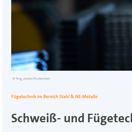
© Tong_stocker/Shutterstock
Fügetechnik im Bereich Stahl & NE-Metalle
Schweiß- und Fügetec