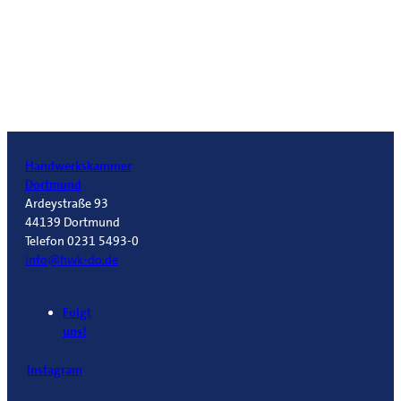
Handwerkskammer
Dortmund
Ardeystraße 93
44139 Dortmund
Telefon 0231 5493-0
info@hwk-do.de
Folgt
uns!
Instagram