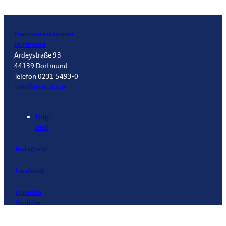
Handwerkskammer
Dortmund
Ardeystraße 93
44139 Dortmund
Telefon 0231 5493-0
info@hwk-do.de
Folgt
uns!
Instagram
Facebook
Linkedin
Youtube